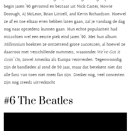
begin jaren ’90 gevormd en bestaat uit Nick Carter, Howie
Dorough, AJ McLean, Brian Littrell, and Kevin Richardson. Hoewel
ze af en toe elkaar even hebben laten gaan, zal je vandaag de dag
nog naar optredens kunnen gaan. Hun echte populariteit had
misschien wel een eerste piek eind jaren ’90. Met hun album
Millennium
boekten ze ontzettend grote successen, al hoewel ze
daarvoor met verschillende nummers, waaronder
We’ve Got it
Goin’ On
, zowel Amerika als Europa veroverden. Tegenwoordig
zijn de bandleden al rond de 50 jaar, maar dat betekent niet dat
alle fans van toen niet meer fan zijn. Sterker nog, veel concerten
zijn nog steeds uitverkocht
#6 The Beatles