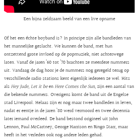
Een bijna zeldzaam beeld van een live opname
Of het een échte boyband is? In principe zijn alle bandleden van
het mannelijke geslacht. We kunnen de band, met hun
ontzettend grote invloed op de popmuziek, niet achterwege
laten. Vanaf de jaren ’60 tot ’70 brachten ze meerdere nummers
uit. Vandaag de dag hoor je de nummers nog geregeld terug op
verschillende radio stations kent eigenlijk iedereen ze wel. Hits
als
Hey Jude
,
Let it be
en
Here Comes the Sun
, zijn een aantal van
die bekende nummers. Overigens komt de band uit de Engelse
stad Liverpool. Helaas zijn er nog maar twee bandleden in leven,
nadat er eentje in de jaren ’80 werd vermoord en twee decennia
later iemand overleed. De band bestond origineel uit John
Lennon, Paul McCartney, George Harrison en Ringo Starr, maar
heeft in het verleden ook nog andere leden gehad.