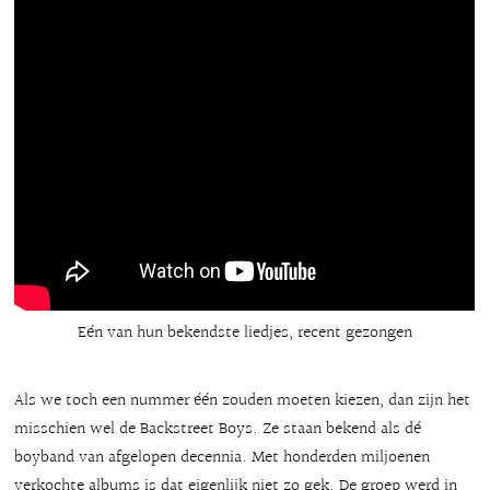
Eén van hun bekendste liedjes, recent gezongen
Als we toch een nummer één zouden moeten kiezen, dan zijn het
misschien wel de Backstreet Boys. Ze staan bekend als dé
boyband van afgelopen decennia. Met honderden miljoenen
verkochte albums is dat eigenlijk niet zo gek. De groep werd in