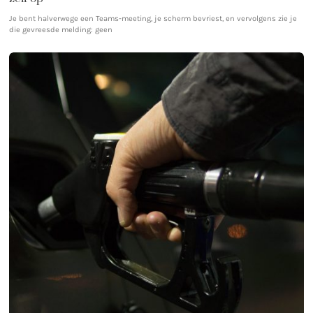
Je bent halverwege een Teams-meeting, je scherm bevriest, en vervolgens zie je
die gevreesde melding: geen