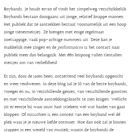
Boybands. Je houdt ervan of vindt het simpelweg verschrikkelijk.
Boybands bestaan doorgaans uit jonge, relatief knappe mannen.
Het publiek dat ze aantrekken bestaat voornamelijk uit een hoop
jonge tienermeisjes. Ze brengen met enige regelmaat
zoetsappige, vaak pop-achtige nummers uit. Deze kan je
makkelijk mee zingen en de
performances
is het contact naar
publiek meer dan belangrijk. Met één knipoog vallen tientallen
meisjes om van verliefdheid.
Er zijn, door de jaren heen, ontzettend veel boybands opgericht
en weer verdwenen. In deze blog zal je 10 van de beste boybands,
vroeger en nu, in verschillende genres, van verschillende groottes
en met verschillende aantrekkingskracht te zien krijgen. Wellicht
zit er eentje bij waar jouw hart stiekem wel wat harder van gaat
kloppen. Of misschien is een concert van een boyband wel dé
plek waar je je nieuwe liefde ontmoet. Hoe dan ook zal je binnen
stappen in een wereld van muziek, waarin de boybands de