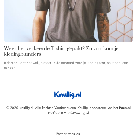
Weer het verkeerde T-shirt gepakt? Zó voorkom je
kledingblunders
Iedereen kent het wel, je staat in de ochtend voor je kledingkast, pakt snel een
schoon
© 2025. Knullig.nl. Alle Rechten Voorbehouden. Knullig is onderdeel van het
Poen.nl
Portfolio B.V. info@knullig.nl
Partner websites: