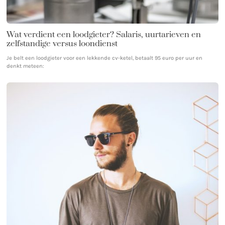
Wat verdient een loodgieter? Salaris, uurtarieven en
zelfstandige versus loondienst
Je belt een loodgieter voor een lekkende cv-ketel, betaalt 95 euro per uur en
denkt meteen: