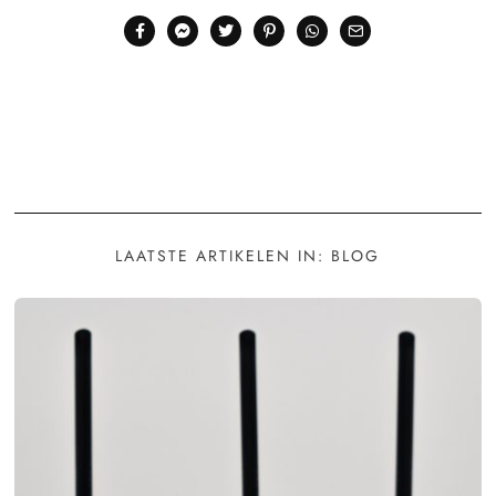
LAATSTE ARTIKELEN IN: BLOG