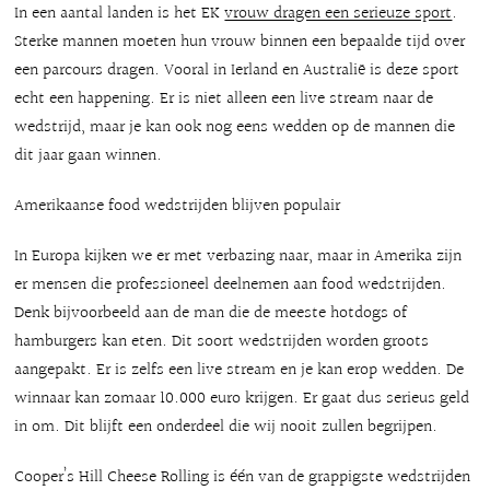
In een aantal landen is het EK
vrouw dragen een serieuze sport
.
Sterke mannen moeten hun vrouw binnen een bepaalde tijd over
een parcours dragen. Vooral in Ierland en Australië is deze sport
echt een happening. Er is niet alleen een live stream naar de
wedstrijd, maar je kan ook nog eens wedden op de mannen die
dit jaar gaan winnen.
Amerikaanse food wedstrijden blijven populair
In Europa kijken we er met verbazing naar, maar in Amerika zijn
er mensen die professioneel deelnemen aan food wedstrijden.
Denk bijvoorbeeld aan de man die de meeste hotdogs of
hamburgers kan eten. Dit soort wedstrijden worden groots
aangepakt. Er is zelfs een live stream en je kan erop wedden. De
winnaar kan zomaar 10.000 euro krijgen. Er gaat dus serieus geld
in om. Dit blijft een onderdeel die wij nooit zullen begrijpen.
Cooper’s Hill Cheese Rolling is één van de grappigste wedstrijden