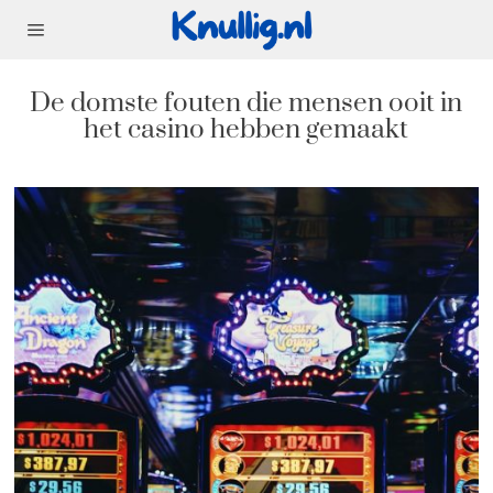
De domste fouten die mensen ooit in
het casino hebben gemaakt