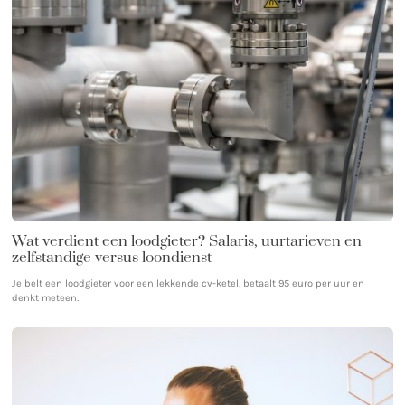
Wat verdient een loodgieter? Salaris, uurtarieven en
zelfstandige versus loondienst
Je belt een loodgieter voor een lekkende cv-ketel, betaalt 95 euro per uur en
denkt meteen: