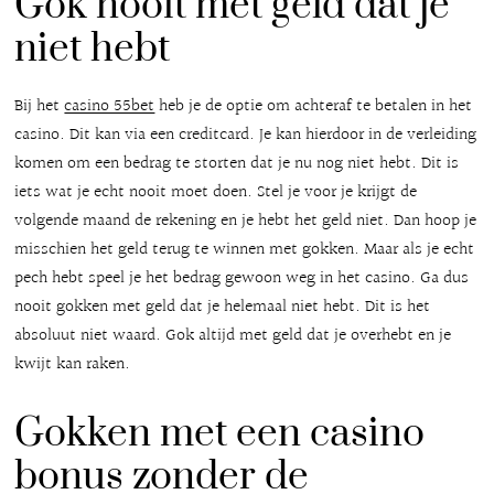
Gok nooit met geld dat je
niet hebt
Bij het
casino 55bet
heb je de optie om achteraf te betalen in het
casino. Dit kan via een creditcard. Je kan hierdoor in de verleiding
komen om een bedrag te storten dat je nu nog niet hebt. Dit is
iets wat je echt nooit moet doen. Stel je voor je krijgt de
volgende maand de rekening en je hebt het geld niet. Dan hoop je
misschien het geld terug te winnen met gokken. Maar als je echt
pech hebt speel je het bedrag gewoon weg in het casino. Ga dus
nooit gokken met geld dat je helemaal niet hebt. Dit is het
absoluut niet waard. Gok altijd met geld dat je overhebt en je
kwijt kan raken.
Gokken met een casino
bonus zonder de