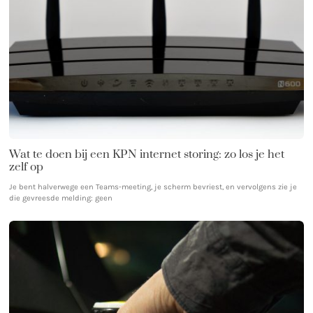
Wat te doen bij een KPN internet storing: zo los je het
zelf op
Je bent halverwege een Teams-meeting, je scherm bevriest, en vervolgens zie je
die gevreesde melding: geen