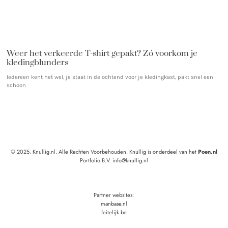
Weer het verkeerde T-shirt gepakt? Zó voorkom je
kledingblunders
Iedereen kent het wel, je staat in de ochtend voor je kledingkast, pakt snel een
schoon
© 2025. Knullig.nl. Alle Rechten Voorbehouden. Knullig is onderdeel van het
Poen.nl
Portfolio B.V. info@knullig.nl
Partner websites:
manbase.nl
feitelijk.be