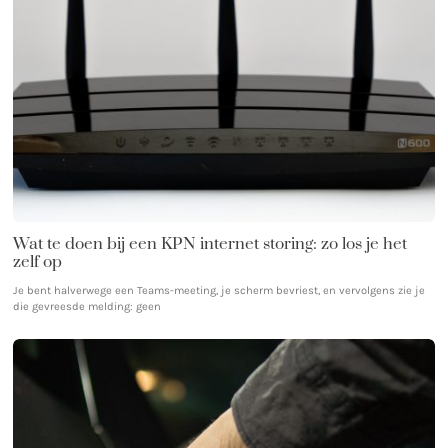
Wat te doen bij een KPN internet storing: zo los je het
zelf op
Je bent halverwege een Teams-meeting, je scherm bevriest, en vervolgens zie je
die gevreesde melding: geen