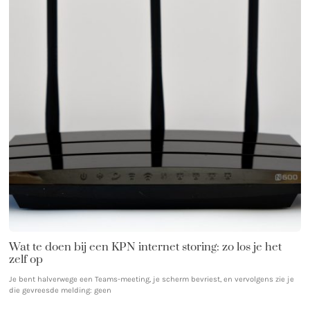
Wat te doen bij een KPN internet storing: zo los je het
zelf op
Je bent halverwege een Teams-meeting, je scherm bevriest, en vervolgens zie je
die gevreesde melding: geen