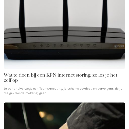
Wat te doen bij een KPN internet storing: zo los je het
zelf op
Je bent halverwege een Teams-meeting, je scherm bevriest, en vervolgens zie je
die gevreesde melding: geen