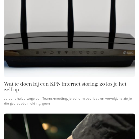
Wat te doen bij een KPN internet storing: zo los je het
zelf op
Je bent halverwege een Teams-meeting, je scherm bevriest, en vervolgens zie je
die gevreesde melding: geen