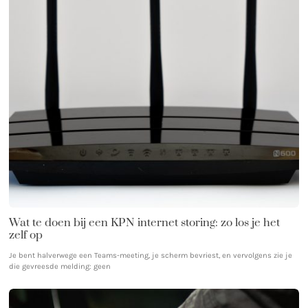
Wat te doen bij een KPN internet storing: zo los je het
zelf op
Je bent halverwege een Teams-meeting, je scherm bevriest, en vervolgens zie je
die gevreesde melding: geen