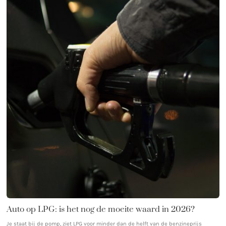
Auto op LPG: is het nog de moeite waard in 2026?
Je staat bij de pomp, ziet LPG voor minder dan de helft van de benzineprijs