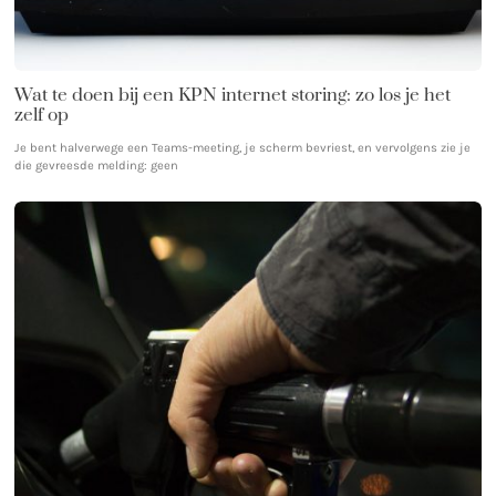
Wat te doen bij een KPN internet storing: zo los je het
zelf op
Je bent halverwege een Teams-meeting, je scherm bevriest, en vervolgens zie je
die gevreesde melding: geen