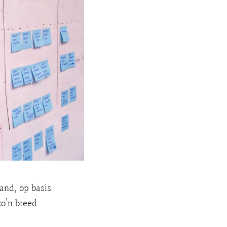
and, op basis
o’n breed