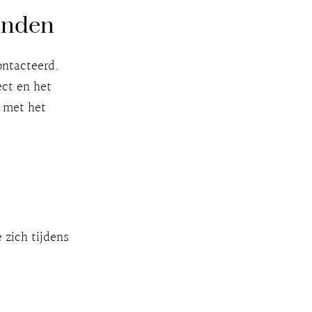
enden
ontacteerd.
ect en het
n met het
e zich tijdens