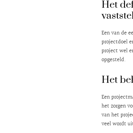
Het def
vastste
Een van de ee
projectdoel e
project wel e
opgesteld.
Het be
Een projectma
het zorgen vo
van het proje
veel wordt u