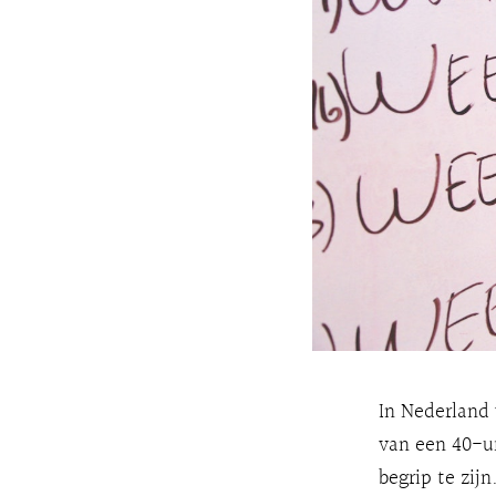
In Nederland
van een 40-ur
begrip te zij