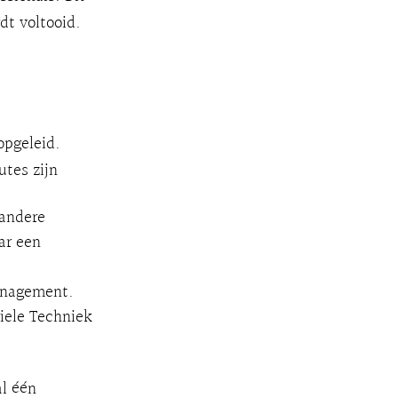
dt voltooid.
opgeleid.
tes zijn
 andere
ar een
management.
iele Techniek
al één