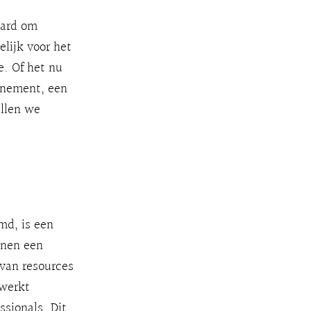
aard om
lijk voor het
e. Of het nu
enement, een
ullen we
md, is een
nnen een
 van resources
 werkt
ssionals. Dit