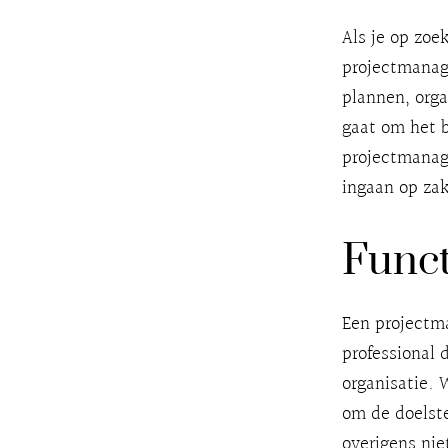
Als je op zoe
projectmanag
plannen, orga
gaat om het 
projectmanage
ingaan op zak
Funct
Een projectma
professional 
organisatie. 
om de doelste
overigens nie