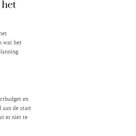
 het
het
n wat het
planning
ectbudget en
d aan de start
t er niet te