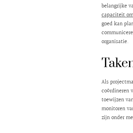
belangrijke 
capaciteit om
goed kan plan
communiceren
organisatie.
Taken
Als projectma
coördineren v
toewijzen van
monitoren va
zijn onder me