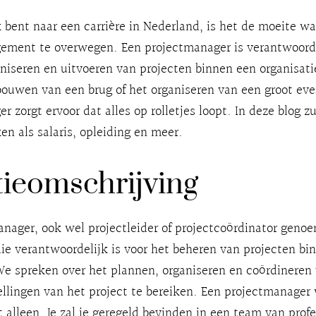
k bent naar een carrière in Nederland, is het de moeite w
ement te overwegen. Een projectmanager is verantwoorde
niseren en uitvoeren van projecten binnen een organisati
bouwen van een brug of het organiseren van een groot ev
r zorgt ervoor dat alles op rolletjes loopt. In deze blog z
en als salaris, opleiding en meer.
ieomschrijving
nager, ook wel projectleider of projectcoördinator genoe
die verantwoordelijk is voor het beheren van projecten bi
We spreken over het plannen, organiseren en coördineren
llingen van het project te bereiken. Een projectmanager
t alleen. Je zal je geregeld bevinden in een team van profe