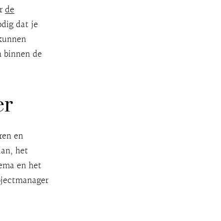
er
de
odig dat je
 kunnen
 binnen de
er
ren en
lan, het
hema en het
ojectmanager