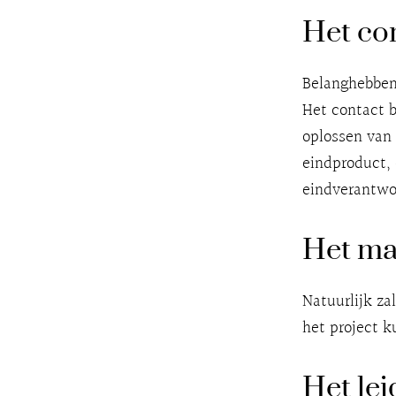
Het co
Belanghebben
Het contact b
oplossen van 
eindproduct, 
eindverantwoo
Het ma
Natuurlijk zal
het project 
Het le