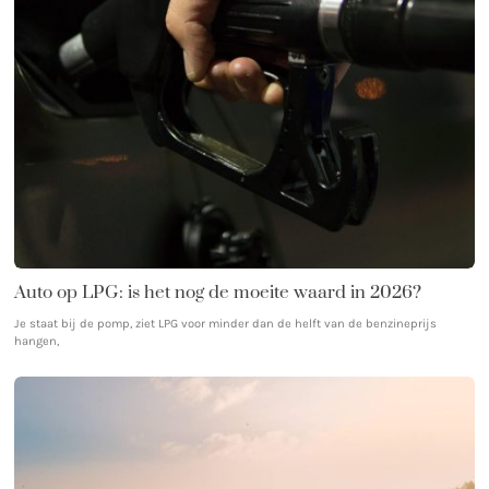
Auto op LPG: is het nog de moeite waard in 2026?
Je staat bij de pomp, ziet LPG voor minder dan de helft van de benzineprijs
hangen,