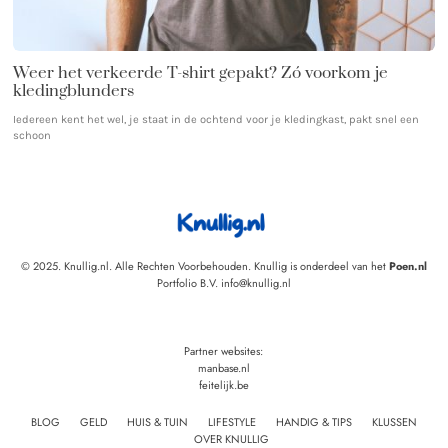
Weer het verkeerde T-shirt gepakt? Zó voorkom je
kledingblunders
Iedereen kent het wel, je staat in de ochtend voor je kledingkast, pakt snel een
schoon
© 2025. Knullig.nl. Alle Rechten Voorbehouden. Knullig is onderdeel van het
Poen.nl
Portfolio B.V. info@knullig.nl
Partner websites:
manbase.nl
feitelijk.be
BLOG
GELD
HUIS & TUIN
LIFESTYLE
HANDIG & TIPS
KLUSSEN
OVER KNULLIG