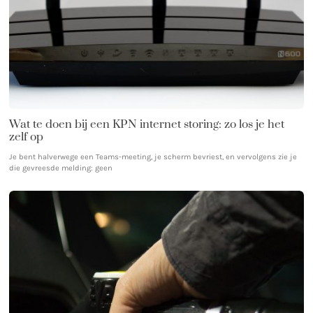
Wat te doen bij een KPN internet storing: zo los je het
zelf op
Je bent halverwege een Teams-meeting, je scherm bevriest, en vervolgens zie je
die gevreesde melding: geen