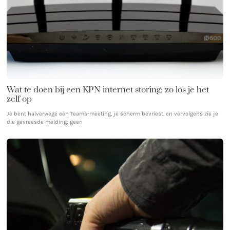
Wat te doen bij een KPN internet storing: zo los je het
zelf op
Je bent halverwege een Teams-meeting, je scherm bevriest, en vervolgens zie je
die gevreesde melding: geen