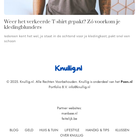
Weer het verkeerde T-shirt gepakt? Zó voorkom je
kledingblunders
Iedereen kent het wel, je staat in de ochtend voor je kledingkast, pakt snel een
schoon
© 2025. Knullig.nl. Alle Rechten Voorbehouden. Knullig is onderdeel van het
Poen.nl
Portfolio B.V. info@knullig.nl
Partner websites:
manbase.nl
feitelijk.be
BLOG
GELD
HUIS & TUIN
LIFESTYLE
HANDIG & TIPS
KLUSSEN
OVER KNULLIG