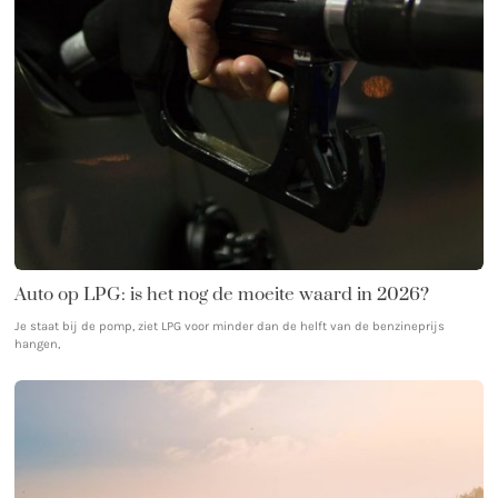
Auto op LPG: is het nog de moeite waard in 2026?
Je staat bij de pomp, ziet LPG voor minder dan de helft van de benzineprijs
hangen,