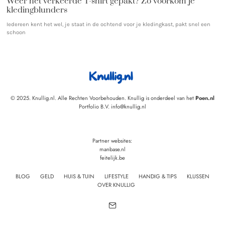
Weer het verkeerde T-shirt gepakt? Zó voorkom je
kledingblunders
Iedereen kent het wel, je staat in de ochtend voor je kledingkast, pakt snel een
schoon
© 2025. Knullig.nl. Alle Rechten Voorbehouden. Knullig is onderdeel van het
Poen.nl
Portfolio B.V. info@knullig.nl
Partner websites:
manbase.nl
feitelijk.be
BLOG
GELD
HUIS & TUIN
LIFESTYLE
HANDIG & TIPS
KLUSSEN
OVER KNULLIG