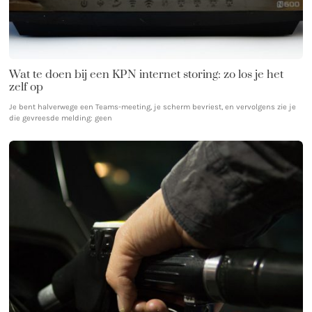
Wat te doen bij een KPN internet storing: zo los je het
zelf op
Je bent halverwege een Teams-meeting, je scherm bevriest, en vervolgens zie je
die gevreesde melding: geen